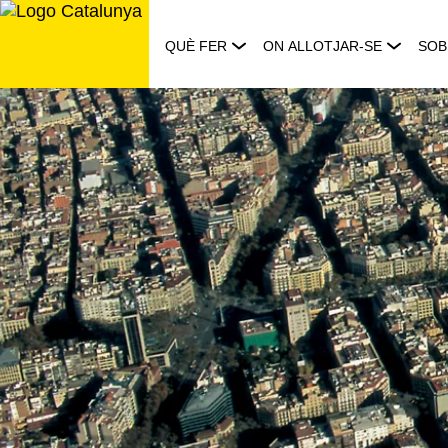
Saltar
al
QUÈ FER
ON ALLOTJAR-SE
SOB
contingut