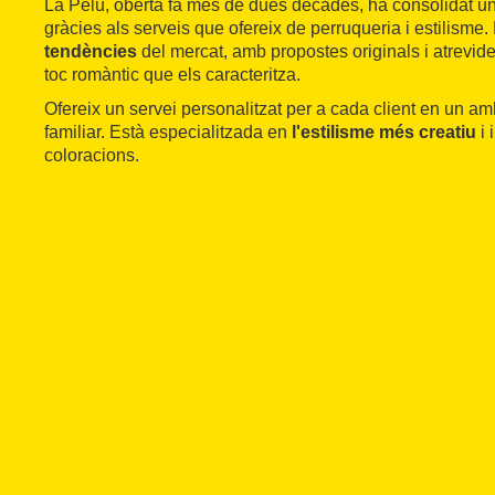
La Pelu, oberta fa més de dues dècades, ha consolidat un
gràcies als serveis que ofereix de perruqueria i estilisme
tendències
del mercat, amb propostes originals i atrevide
toc romàntic que els caracteritza.
Ofereix un servei personalitzat per a cada client en un amb
familiar. Està especialitzada en
l'estilisme més creatiu
i 
coloracions.