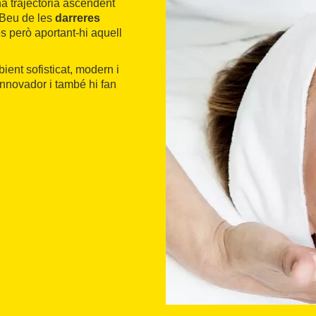
a trajectòria ascendent
. Beu de les
darreres
s però aportant-hi aquell
ient sofisticat, modern i
innovador i també hi fan