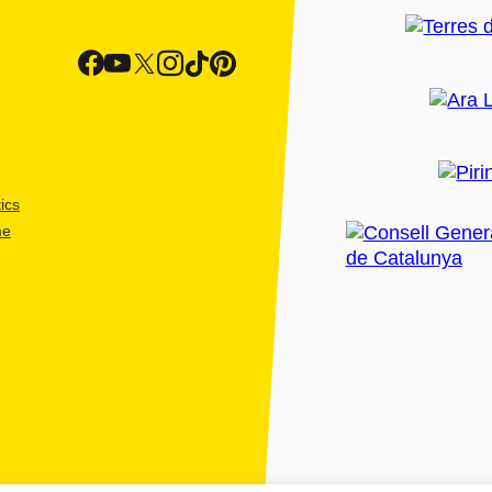
ics
me