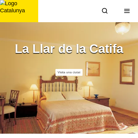
Saltar
al
contingut
La Llar de la Catifa
Visita una ciutat