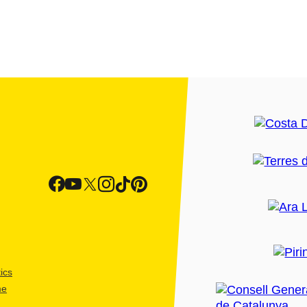
ics
me