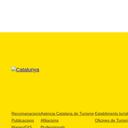
Recomanacions
Agència Catalana de Turisme
Establiments turíst
Publicacions
Afiliacions
Oficines de Turis
Mapes/GIS
Professionals