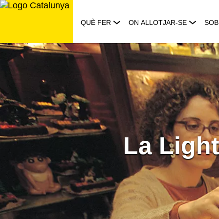
Saltar
al
QUÈ FER
ON ALLOTJAR-SE
SOB
contingut
La Light