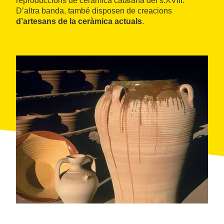
reproduccions de ceràmica catalana del s.XVIII.
D’altra banda, també disposen de creacions
d’artesans de la ceràmica actuals
.