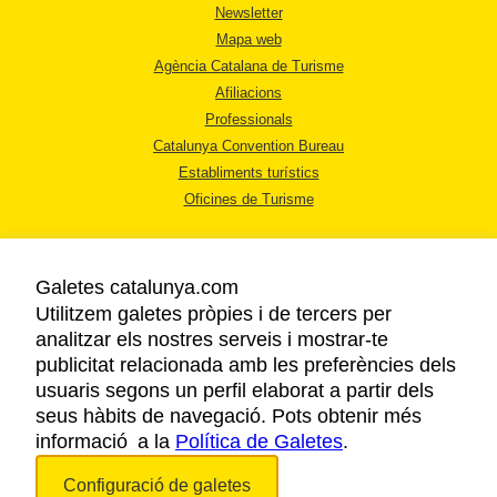
Newsletter
Mapa web
Agència Catalana de Turisme
Afiliacions
Professionals
Catalunya Convention Bureau
Establiments turístics
Oficines de Turisme
Galetes catalunya.com
Utilitzem galetes pròpies i de tercers per
analitzar els nostres serveis i mostrar-te
AVÍS LEGAL
publicitat relacionada amb les preferències dels
POLÍTICA DE PRIVACITAT
usuaris segons un perfil elaborat a partir dels
COOKIES
seus hàbits de navegació. Pots obtenir més
informació a la
Política de Galetes
ACCESSIBILITAT
.
Configuració de galetes