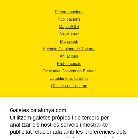
Recomanacions
Publicacions
Mapes/GIS
Newsletter
Mapa web
Agència Catalana de Turisme
Afiliacions
Professionals
Catalunya Convention Bureau
Establiments turístics
Oficines de Turisme
Galetes catalunya.com
Utilitzem galetes pròpies i de tercers per
analitzar els nostres serveis i mostrar-te
AVÍS LEGAL
publicitat relacionada amb les preferències dels
POLÍTICA DE PRIVACITAT