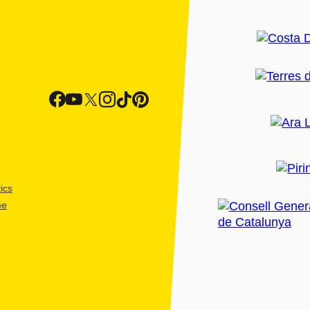
ics
me