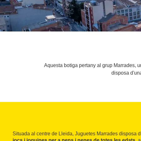
Aquesta botiga pertany al grup Marrades, un
disposa d'una 
Situada al centre de Lleida, Juguetes Marrades disposa 
jocs i joguines per a nens i nenes de totes les edats
, 