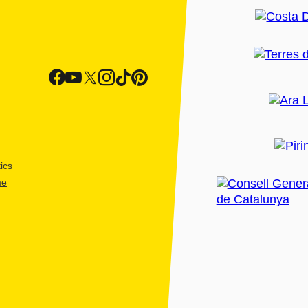
ics
me