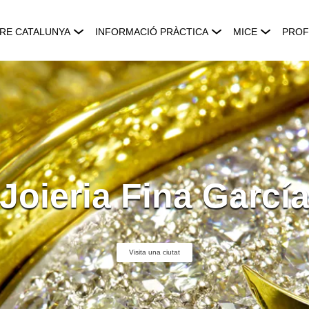
RE CATALUNYA
INFORMACIÓ PRÀCTICA
MICE
PROF
Joieria Fina Garcí
Visita una ciutat