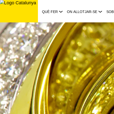
Saltar
al
QUÈ FER
ON ALLOTJAR-SE
SOB
contingut