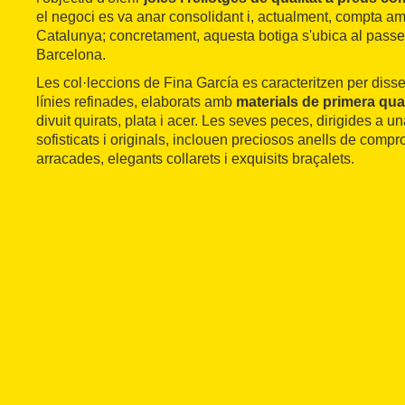
el negoci es va anar consolidant i, actualment, compta a
Catalunya; concretament, aquesta botiga s'ubica al passe
Barcelona.
Les col·leccions de Fina García es caracteritzen per dis
línies refinades, elaborats amb
materials de primera qual
divuit quirats, plata i acer. Les seves peces, dirigides a u
sofisticats i originals, inclouen preciosos anells de comp
arracades, elegants collarets i exquisits braçalets.