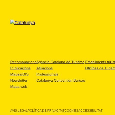
Recomanacions
Agència Catalana de Turisme
Establiments turíst
Publicacions
Afiliacions
Oficines de Turis
Mapes/GIS
Professionals
Newsletter
Catalunya Convention Bureau
Mapa web
AVÍS LEGAL
POLÍTICA DE PRIVACITAT
COOKIES
ACCESSIBILITAT