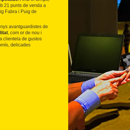
mb 21 punts de venda a
ig Fabra i Puig de
senys avantguardistes de
itat
, com or de nou i
na clientela de gustos
romís, delicades