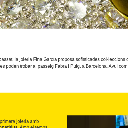
 passat, la joieria Fina García proposa sofisticades col·leccion
e es poden trobar al passeig Fabra i Puig, a Barcelona. Avui co
primera joieria amb
mpetitius
. Amb el temps,