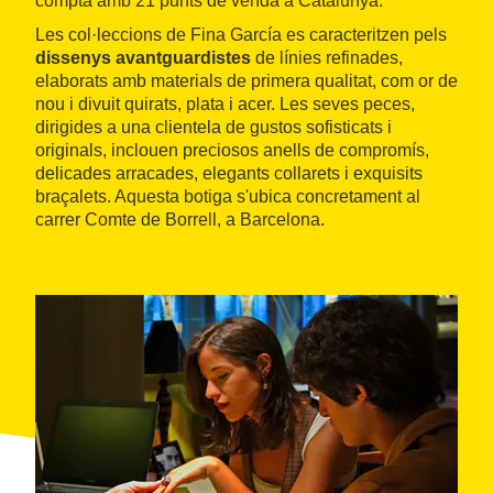
compta amb 21 punts de venda a Catalunya.
Les col·leccions de Fina García es caracteritzen pels
dissenys avantguardistes
de línies refinades,
elaborats amb materials de primera qualitat, com or de
nou i divuit quirats, plata i acer. Les seves peces,
dirigides a una clientela de gustos sofisticats i
originals, inclouen preciosos anells de compromís,
delicades arracades, elegants collarets i exquisits
braçalets. Aquesta botiga s'ubica concretament al
carrer Comte de Borrell, a Barcelona.