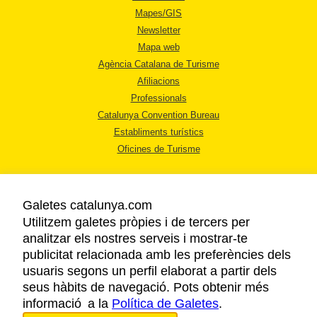
Mapes/GIS
Newsletter
Mapa web
Agència Catalana de Turisme
Afiliacions
Professionals
Catalunya Convention Bureau
Establiments turístics
Oficines de Turisme
Galetes catalunya.com
Utilitzem galetes pròpies i de tercers per
analitzar els nostres serveis i mostrar-te
AVÍS LEGAL
publicitat relacionada amb les preferències dels
POLÍTICA DE PRIVACITAT
usuaris segons un perfil elaborat a partir dels
COOKIES
seus hàbits de navegació. Pots obtenir més
informació a la
Política de Galetes
ACCESSIBILITAT
.