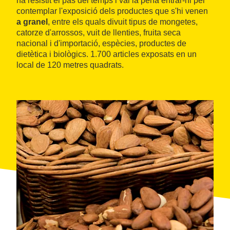
ha resistit el pas del temps i val la pena entrar-hi per
contemplar l'exposició dels productes que s'hi venen
a granel
, entre els quals divuit tipus de mongetes,
catorze d'arrossos, vuit de llenties, fruita seca
nacional i d'importació, espècies, productes de
dietètica i biològics. 1.700 articles exposats en un
local de 120 metres quadrats.