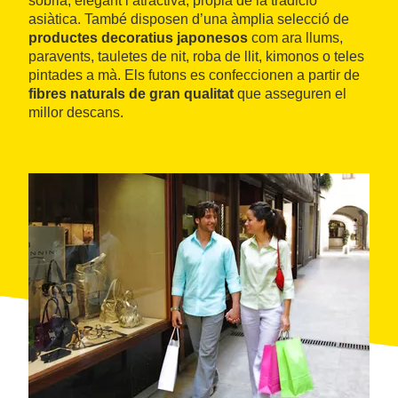
sòbria, elegant i atractiva, pròpia de la tradició
asiàtica. També disposen d’una àmplia selecció de
productes decoratius japonesos
com ara llums,
paravents, tauletes de nit, roba de llit, kimonos o teles
pintades a mà. Els futons es confeccionen a partir de
fibres naturals de gran qualitat
que asseguren el
millor descans.