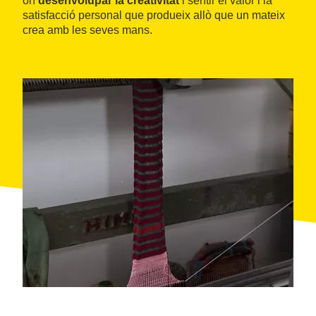
on
desenvolupar la creativitat
i sentir el valor i la
satisfacció personal que produeix allò que un mateix
crea amb les seves mans.