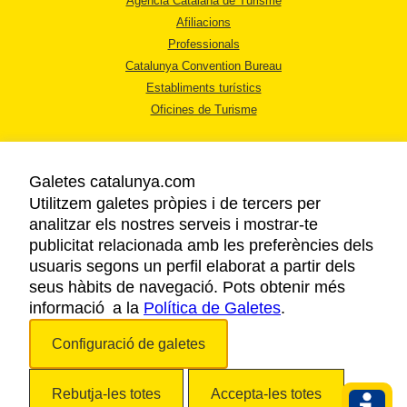
Agència Catalana de Turisme
Afiliacions
Professionals
Catalunya Convention Bureau
Establiments turístics
Oficines de Turisme
Galetes catalunya.com
Utilitzem galetes pròpies i de tercers per
analitzar els nostres serveis i mostrar-te
AVÍS LEGAL
publicitat relacionada amb les preferències dels
POLÍTICA DE PRIVACITAT
usuaris segons un perfil elaborat a partir dels
COOKIES
seus hàbits de navegació. Pots obtenir més
informació a la
Política de Galetes
ACCESSIBILITAT
.
Configuració de galetes
Copyright © 2026. Agència Catalana de Turisme. Tots els drets reservats.
Rebutja-les totes
Accepta-les totes