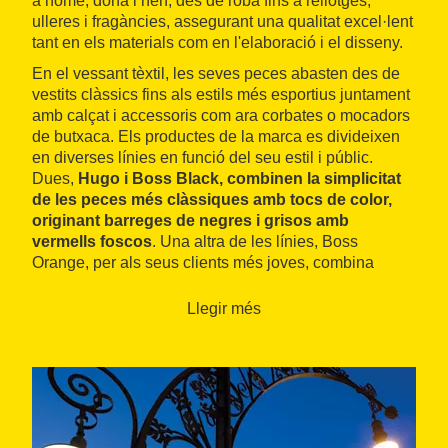
a home, dona i nen, des de roba fins a rellotges,
ulleres i fragàncies, assegurant una qualitat excel·lent
tant en els materials com en l'elaboració i el disseny.
En el vessant tèxtil, les seves peces abasten des de
vestits clàssics fins als estils més esportius juntament
amb calçat i accessoris com ara corbates o mocadors
de butxaca. Els productes de la marca es divideixen
en diverses línies en funció del seu estil i públic.
Dues,
Hugo i Boss Black, combinen la simplicitat
de les peces més clàssiques amb tocs de color,
originant barreges de negres i grisos amb
vermells foscos
. Una altra de les línies, Boss
Orange, per als seus clients més joves, combina
teixits clàssics com la llana, la pell i la roba texana
amb dissenys plens de colors. Finalment, Boss Green
Llegir més
és una línia d'inspiració urbana només per a home.
Totes les seves col·leccions es poden trobar a la seva
botiga de Passeig de Gràcia.