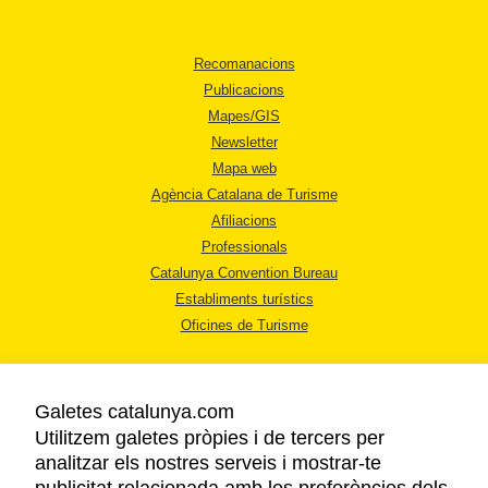
Recomanacions
Publicacions
Mapes/GIS
Newsletter
Mapa web
Agència Catalana de Turisme
Afiliacions
Professionals
Catalunya Convention Bureau
Establiments turístics
Oficines de Turisme
Galetes catalunya.com
Utilitzem galetes pròpies i de tercers per
analitzar els nostres serveis i mostrar-te
AVÍS LEGAL