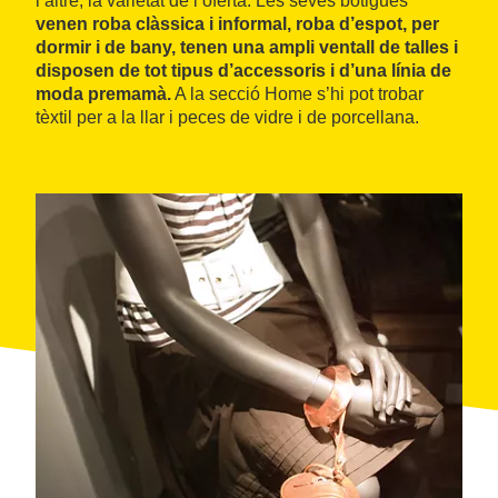
l’altre, la varietat de l’oferta. Les seves botigues
venen roba clàssica i informal, roba d’espot, per
dormir i de bany, tenen una ampli ventall de talles i
disposen de tot tipus d’accessoris i d’una línia de
moda premamà.
A la secció Home s’hi pot trobar
tèxtil per a la llar i peces de vidre i de porcellana.