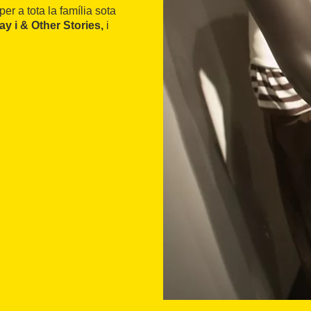
r a tota la família sota
 i & Other Stories,
i