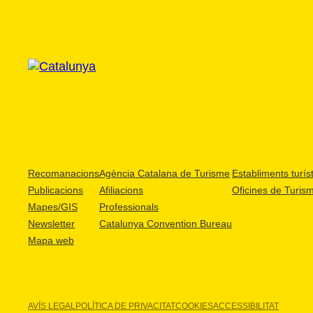
Recomanacions
Agència Catalana de Turisme
Establiments turíst
Publicacions
Afiliacions
Oficines de Turis
Mapes/GIS
Professionals
Newsletter
Catalunya Convention Bureau
Mapa web
AVÍS LEGAL
POLÍTICA DE PRIVACITAT
COOKIES
ACCESSIBILITAT