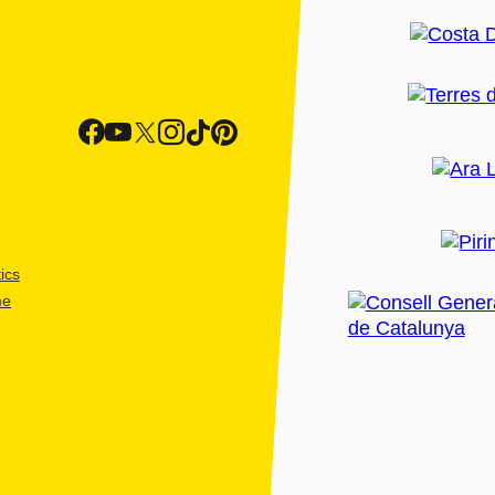
ics
me