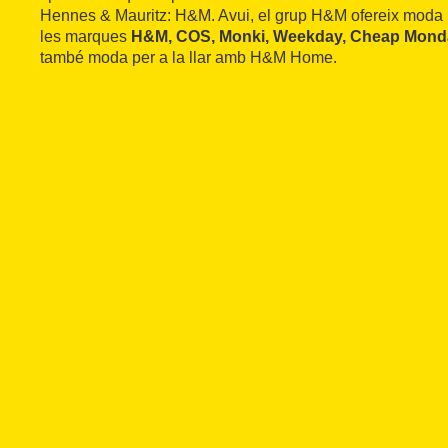
Hennes & Mauritz: H&M. Avui, el grup H&M ofereix moda pe
les marques
H&M, COS, Monki, Weekday, Cheap Monday
també moda per a la llar amb H&M Home.