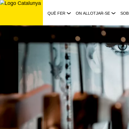
Saltar
al
QUÈ FER
ON ALLOTJAR-SE
SOB
contingut