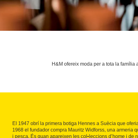
H&M ofereix moda per a tota la família 
El 1947 obrí la primera botiga Hennes a Suècia que oferia
1968 el fundador compra Mauritz Widforss, una armeria qu
i pesca. És quan apareixen les col•leccions d’home i de n