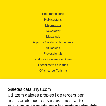
Recomanacions
Publicacions
Mapes/GIS
Newsletter
Mapa web
Agència Catalana de Turisme
Afiliacions
Professionals
Catalunya Convention Bureau
Establiments turístics
Oficines de Turisme
Galetes catalunya.com
Utilitzem galetes pròpies i de tercers per
analitzar els nostres serveis i mostrar-te
AVÍS LEGAL