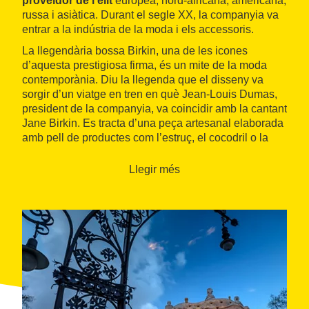
proveïdor de l'elit
europea, nord-africana, americana,
russa i asiàtica. Durant el segle XX, la companyia va
entrar a la indústria de la moda i els accessoris.
La llegendària bossa Birkin, una de les icones
d’aquesta prestigiosa firma, és un mite de la moda
contemporània. Diu la llegenda que el disseny va
sorgir d’un viatge en tren en què Jean-Louis Dumas,
president de la companyia, va coincidir amb la cantant
Jane Birkin. Es tracta d’una peça artesanal elaborada
amb pell de productes com l’estruç, el cocodril o la
colobra en una àmplia varietat de colors. Un detall
característic de la bossa és que l'interior és sempre
Llegir més
del mateix color que l'acabat exterior.