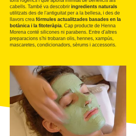
tons rogencs i que aporta infinitat de beneficis als
cabells. També va descobrir
ingredients naturals
utilitzats des de l'antiguitat per a la bellesa, i des de
llavors crea
fórmules actualitzades basades en la
botànica i la fitoteràpia
. Cap producte de Henna
Morena conté silicones ni parabens. Entre d'altres
preparacions s'hi trobaran olis, hennes, xampús,
mascaretes, condicionadors, sèrums i accessoris.