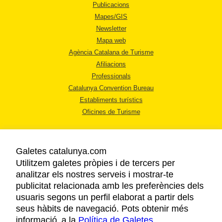
Publicacions
Mapes/GIS
Newsletter
Mapa web
Agència Catalana de Turisme
Afiliacions
Professionals
Catalunya Convention Bureau
Establiments turístics
Oficines de Turisme
Galetes catalunya.com
Utilitzem galetes pròpies i de tercers per
analitzar els nostres serveis i mostrar-te
AVÍS LEGAL
publicitat relacionada amb les preferències dels
POLÍTICA DE PRIVACITAT
usuaris segons un perfil elaborat a partir dels
COOKIES
seus hàbits de navegació. Pots obtenir més
informació a la
Política de Galetes
ACCESSIBILITAT
.