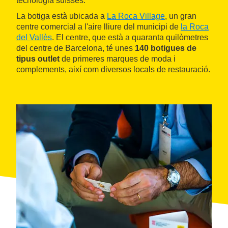
tecnologia suïsses.
La botiga està ubicada a
La Roca Village
, un gran
centre comercial a l'aire lliure del municipi de
la Roca
del Vallès
. El centre, que està a quaranta quilòmetres
del centre de Barcelona, té unes
140 botigues de
tipus outlet
de primeres marques de moda i
complements, així com diversos locals de restauració.