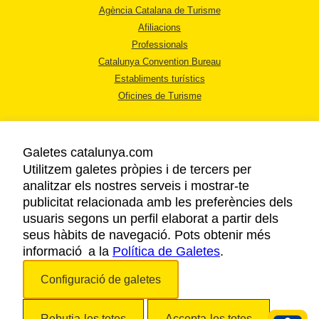
Agència Catalana de Turisme
Afiliacions
Professionals
Catalunya Convention Bureau
Establiments turístics
Oficines de Turisme
Galetes catalunya.com
Utilitzem galetes pròpies i de tercers per
analitzar els nostres serveis i mostrar-te
AVÍS LEGAL
publicitat relacionada amb les preferències dels
POLÍTICA DE PRIVACITAT
usuaris segons un perfil elaborat a partir dels
COOKIES
seus hàbits de navegació. Pots obtenir més
informació a la
Política de Galetes
ACCESSIBILITAT
.
Configuració de galetes
Copyright © 2026. Agència Catalana de Turisme. Tots els drets reservats.
Rebutja-les totes
Accepta-les totes