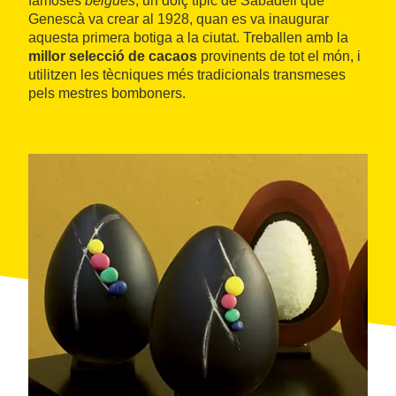
famoses
belgues
, un dolç típic de Sabadell que
Genescà va crear al 1928, quan es va inaugurar
aquesta primera botiga a la ciutat. Treballen amb la
millor selecció de cacaos
provinents de tot el món, i
utilitzen les tècniques més tradicionals transmeses
pels mestres bomboners.