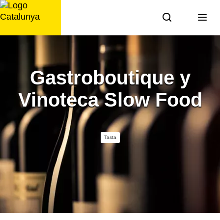
Saltar
al
contingut
Gastroboutique y
Vinoteca Slow Food
Tasta