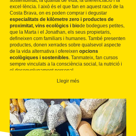
sostenibilitat, la qualitat de vida, la diferenciació i la
excel·lència. I això és el que fan en aquest racó de la
Costa Brava, on es poden comprar i degustar
especialitats de kilòmetre zero i productes de
proximitat, vins ecològics i bio
de bodegues petites,
que la Marta i el Jonathan, els seus propietaris,
defineixen com familiars i humanes. També presenten
productes, donen xerrades sobre qualsevol aspecte
de la vida alternativa i ofereixen
opcions
ecològiques i sostenibles
. Tanmateix, fan cursos
sempre vinculats a la consciència social, la nutrició i
el desenvolupament personal.
Llegir més