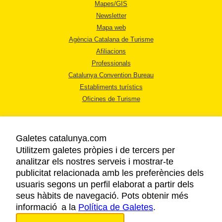
Mapes/GIS
Newsletter
Mapa web
Agència Catalana de Turisme
Afiliacions
Professionals
Catalunya Convention Bureau
Establiments turístics
Oficines de Turisme
Galetes catalunya.com
Utilitzem galetes pròpies i de tercers per
analitzar els nostres serveis i mostrar-te
AVÍS LEGAL
publicitat relacionada amb les preferències dels
POLÍTICA DE PRIVACITAT
usuaris segons un perfil elaborat a partir dels
COOKIES
seus hàbits de navegació. Pots obtenir més
informació a la
Política de Galetes
ACCESSIBILITAT
.