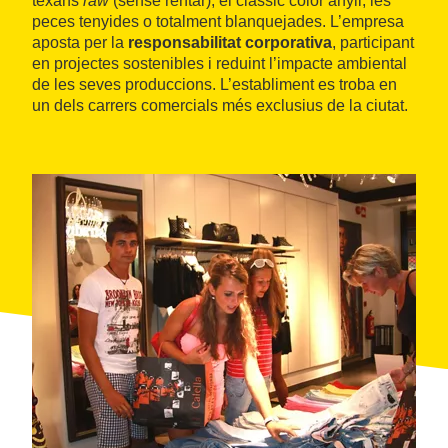
texans
raw
(sense rentar), el clàssic color anyil, les
peces tenyides o totalment blanquejades. L’empresa
aposta per la
responsabilitat corporativa
, participant
en projectes sostenibles i reduint l’impacte ambiental
de les seves produccions. L’establiment es troba en
un dels carrers comercials més exclusius de la ciutat.