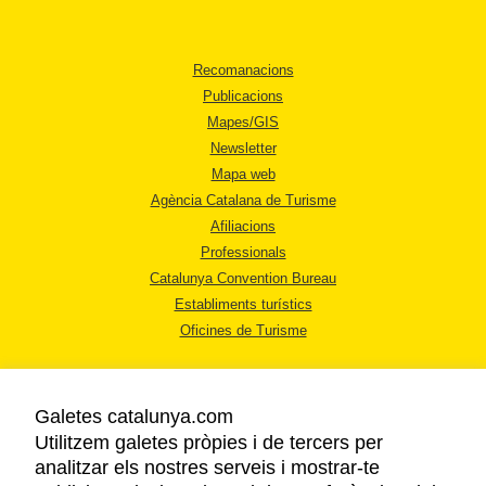
Recomanacions
Publicacions
Mapes/GIS
Newsletter
Mapa web
Agència Catalana de Turisme
Afiliacions
Professionals
Catalunya Convention Bureau
Establiments turístics
Oficines de Turisme
Galetes catalunya.com
Utilitzem galetes pròpies i de tercers per
analitzar els nostres serveis i mostrar-te
AVÍS LEGAL