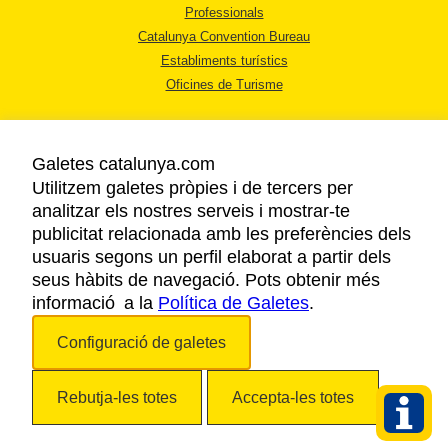
Professionals
Catalunya Convention Bureau
Establiments turístics
Oficines de Turisme
Galetes catalunya.com
Utilitzem galetes pròpies i de tercers per
analitzar els nostres serveis i mostrar-te
AVÍS LEGAL
publicitat relacionada amb les preferències dels
POLÍTICA DE PRIVACITAT
usuaris segons un perfil elaborat a partir dels
COOKIES
seus hàbits de navegació. Pots obtenir més
informació a la
Política de Galetes
ACCESSIBILITAT
.
Configuració de galetes
Copyright © 2026. Agència Catalana de Turisme. Tots els drets reservats.
Rebutja-les totes
Accepta-les totes