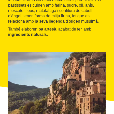
pastissets es cuinen amb farina, sucre, oli, anís,
moscatell, ous, matafaluga i confitura de cabell
d'àngel; tenen forma de mitja lluna, fet que es
relaciona amb la seva llegenda d'origen musulmà.
També elaboren
pa artesà
, acabat de fer, amb
ingredients naturals
.