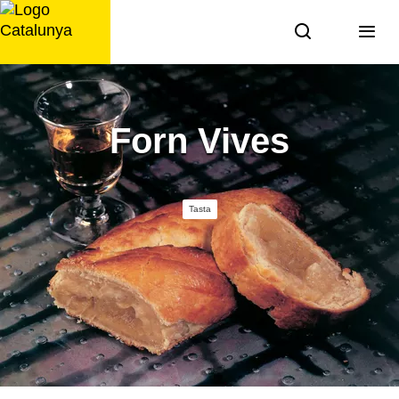
Saltar
al
contingut
Forn Vives
Tasta