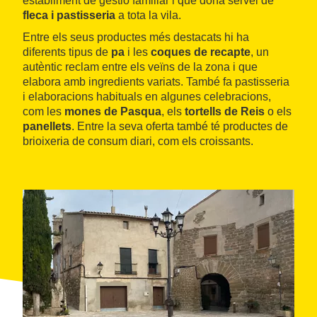
establiment de gestió familiar i que dona servei de
fleca i pastisseria
a tota la vila.
Entre els seus productes més destacats hi ha
diferents tipus de
pa
i les
coques de recapte
, un
autèntic reclam entre els veïns de la zona i que
elabora amb ingredients variats. També fa pastisseria
i elaboracions habituals en algunes celebracions,
com les
mones de Pasqua
, els
tortells de Reis
o els
panellets
. Entre la seva oferta també té productes de
brioixeria de consum diari, com els croissants.