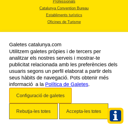
Professionals
Catalunya Convention Bureau
Establiments turístics
Oficines de Turisme
Galetes catalunya.com
Utilitzem galetes pròpies i de tercers per
analitzar els nostres serveis i mostrar-te
AVÍS LEGAL
publicitat relacionada amb les preferències dels
POLÍTICA DE PRIVACITAT
usuaris segons un perfil elaborat a partir dels
COOKIES
seus hàbits de navegació. Pots obtenir més
informació a la
Política de Galetes
ACCESSIBILITAT
.
Configuració de galetes
Copyright © 2026. Agència Catalana de Turisme. Tots els drets reservats.
Rebutja-les totes
Accepta-les totes