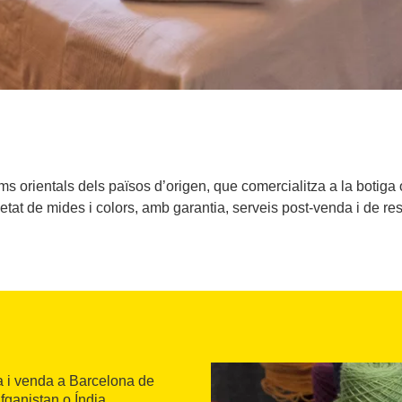
ms orientals dels països d’origen, que comercialitza a la botig
ietat de mides i colors, amb garantia, serveis post-venda i de res
a i venda a Barcelona de
fganistan o Índia,