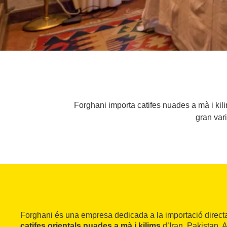
Forghani importa catifes nuades a mà i kili
gran var
Forghani és una empresa dedicada a la importació direct
catifes orientals nuades a mà i kilims
d’Iran, Pakistan, A