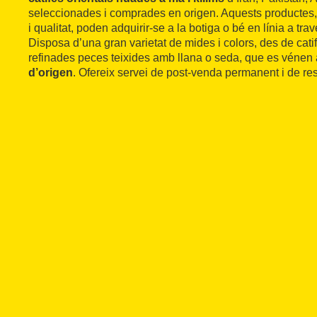
seleccionades i comprades en origen. Aquests productes, t
i qualitat, poden adquirir-se a la botiga o bé en línia a tr
Disposa d’una gran varietat de mides i colors, des de catife
refinades peces teixides amb llana o seda, que es véne
d’origen
. Ofereix servei de post-venda permanent i de res