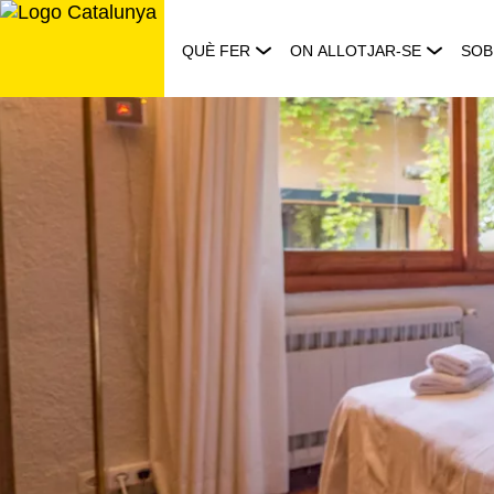
Saltar
al
QUÈ FER
ON ALLOTJAR-SE
SOB
contingut