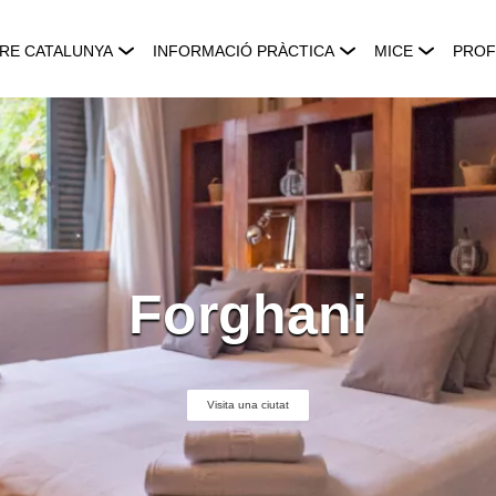
RE CATALUNYA
INFORMACIÓ PRÀCTICA
MICE
PROF
Forghani
Visita una ciutat