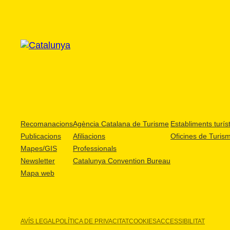
Recomanacions
Agència Catalana de Turisme
Establiments turíst
Publicacions
Afiliacions
Oficines de Turis
Mapes/GIS
Professionals
Newsletter
Catalunya Convention Bureau
Mapa web
AVÍS LEGAL
POLÍTICA DE PRIVACITAT
COOKIES
ACCESSIBILITAT