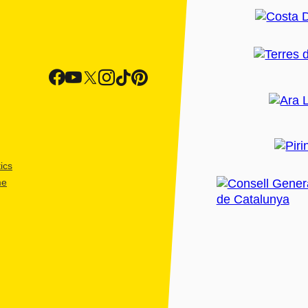
ics
me