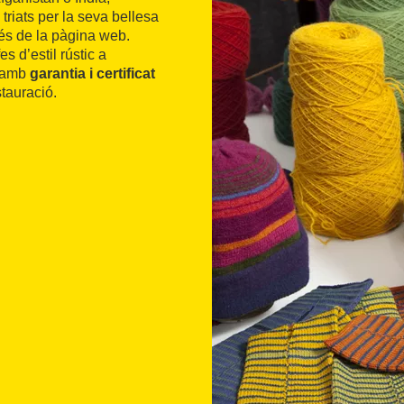
riats per la seva bellesa
avés de la pàgina web.
s d’estil rústic a
n amb
garantia i certificat
tauració.