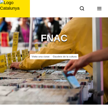
Saltar
al
contingut
FNAC
Visita una ciutat
Gaudeix de la cultura