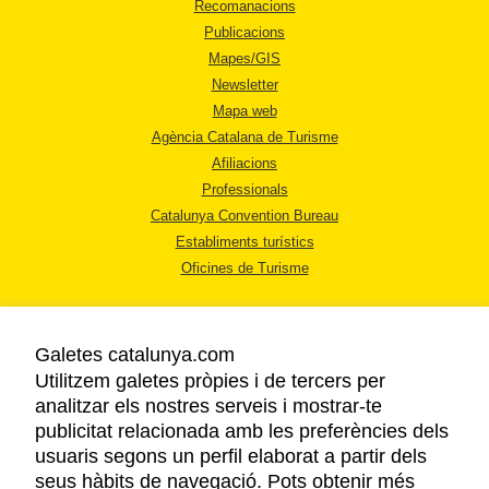
Recomanacions
Publicacions
Mapes/GIS
Newsletter
Mapa web
Agència Catalana de Turisme
Afiliacions
Professionals
Catalunya Convention Bureau
Establiments turístics
Oficines de Turisme
Galetes catalunya.com
Utilitzem galetes pròpies i de tercers per
analitzar els nostres serveis i mostrar-te
AVÍS LEGAL
publicitat relacionada amb les preferències dels
POLÍTICA DE PRIVACITAT
usuaris segons un perfil elaborat a partir dels
COOKIES
seus hàbits de navegació. Pots obtenir més