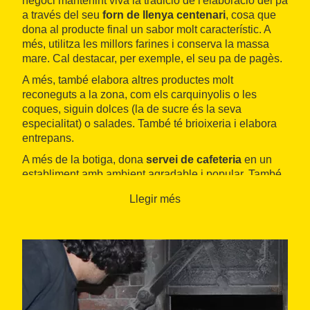
negoci mantenint viva la tradició de l'elaboració del pa
a través del seu
forn de llenya centenari
, cosa que
dona al producte final un sabor molt característic. A
més, utilitza les millors farines i conserva la massa
mare. Cal destacar, per exemple, el seu pa de pagès.
A més, també elabora altres productes molt
reconeguts a la zona, com els carquinyolis o les
coques, siguin dolces (la de sucre és la seva
especialitat) o salades. També té brioixeria i elabora
entrepans.
A més de la botiga, dona
servei de cafeteria
en un
establiment amb ambient agradable i popular. També
s'hi poden comprar alguns productes d'alimentació
Llegir més
general i de proximitat, com mel, oli o embotits.