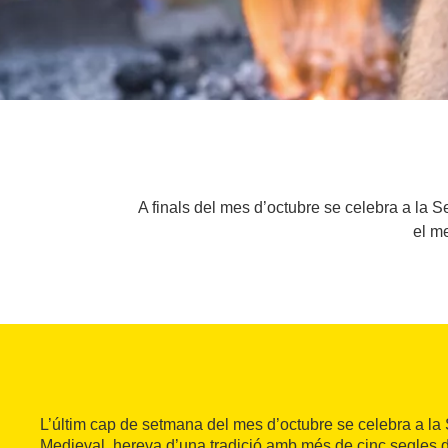
A finals del mes d’octubre se celebra a la S
el me
L’últim cap de setmana del mes d’octubre se celebra a la
Medieval, hereva d’una tradició amb més de cinc segles d’