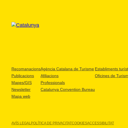
Recomanacions
Agència Catalana de Turisme
Establiments turíst
Publicacions
Afiliacions
Oficines de Turis
Mapes/GIS
Professionals
Newsletter
Catalunya Convention Bureau
Mapa web
AVÍS LEGAL
POLÍTICA DE PRIVACITAT
COOKIES
ACCESSIBILITAT