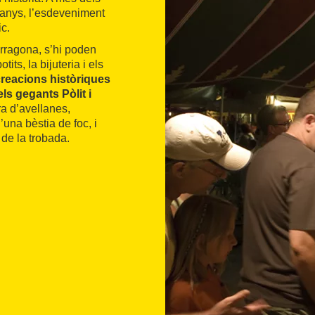
u anys, l’esdeveniment
ic.
rragona, s’hi poden
ts, la bijuteria i els
creacions històriques
s gegants Pòlit i
ra d’avellanes,
una bèstia de foc, i
 de la trobada.