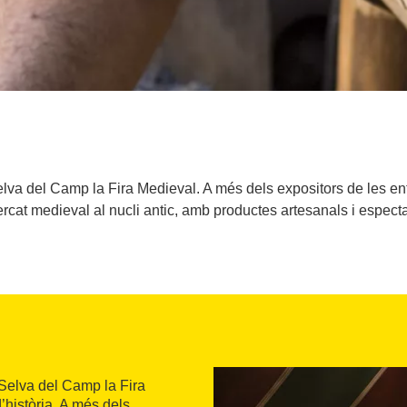
elva del Camp la Fira Medieval. A més dels expositors de les ent
rcat medieval al nucli antic, amb productes artesanals i espect
 Selva del Camp la Fira
història. A més dels