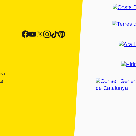
ics
me