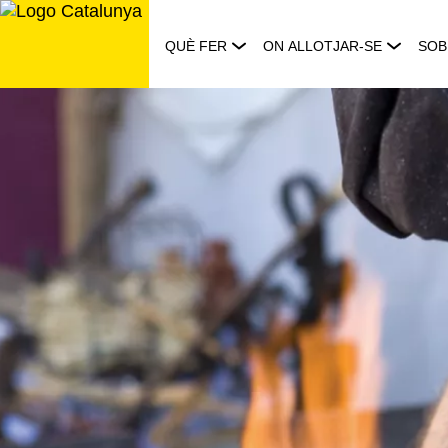
Saltar
al
QUÈ FER
ON ALLOTJAR-SE
SOB
contingut