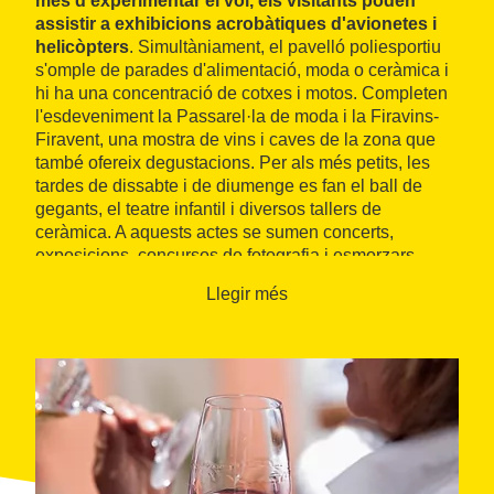
més d'experimentar el vol, els visitants poden
assistir a exhibicions acrobàtiques d'avionetes i
helicòpters
. Simultàniament, el pavelló poliesportiu
s'omple de parades d'alimentació, moda o ceràmica i
hi ha una concentració de cotxes i motos. Completen
l'esdeveniment la Passarel·la de moda i la Firavins-
Firavent, una mostra de vins i caves de la zona que
també ofereix degustacions. Per als més petits, les
tardes de dissabte i de diumenge es fan el ball de
gegants, el teatre infantil i diversos tallers de
ceràmica. A aquests actes se sumen concerts,
exposicions, concursos de fotografia i esmorzars
populars.
Llegir més