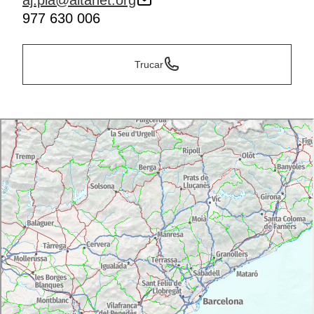
aj.pla@altanet.org
977 630 006
Trucar