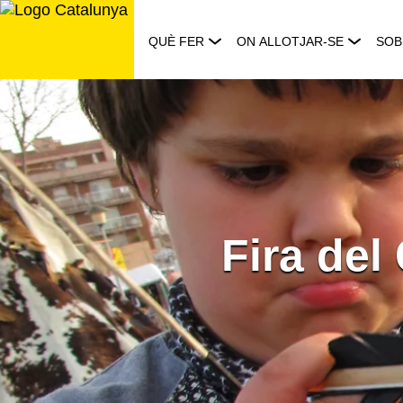
Saltar
al
QUÈ FER
ON ALLOTJAR-SE
SOB
contingut
Fira del