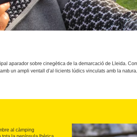
cipal aparador sobre cinegètica de la demarcació de Lleida. Com
amb un ampli ventall d'al·licients lúdics vinculats amb la natura
embre al càmping
tota la península Ibèrica