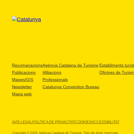
Recomanacions
Agència Catalana de Turisme
Establiments turíst
Publicacions
Afiliacions
Oficines de Turis
Mapes/GIS
Professionals
Newsletter
Catalunya Convention Bureau
Mapa web
AVÍS LEGAL
POLÍTICA DE PRIVACITAT
COOKIES
ACCESSIBILITAT
Copyright © 2026. Agència Catalana de Turisme. Tots els drets reservats.