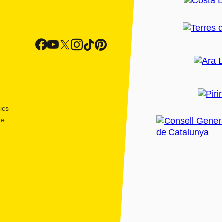
ics
me