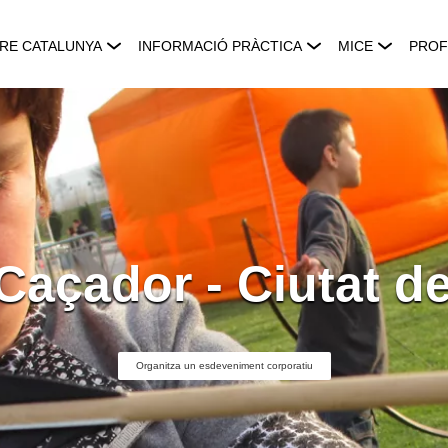
RE CATALUNYA
INFORMACIÓ PRÀCTICA
MICE
PROF
 Caçador - Ciutat d
Organitza un esdeveniment corporatiu