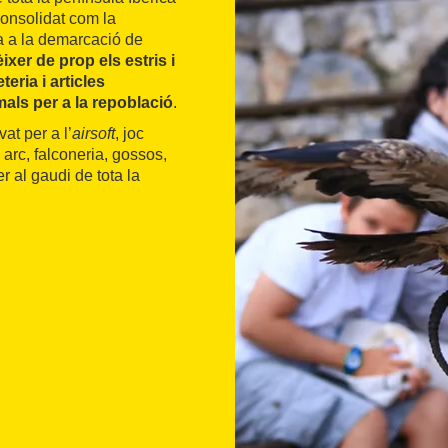
consolidat com la
ca a la demarcació de
ixer de prop els estris i
eria i articles
als per a la repoblació
.
at per a l’
airsoft
, joc
 arc, falconeria, gossos,
r al gaudi de tota la