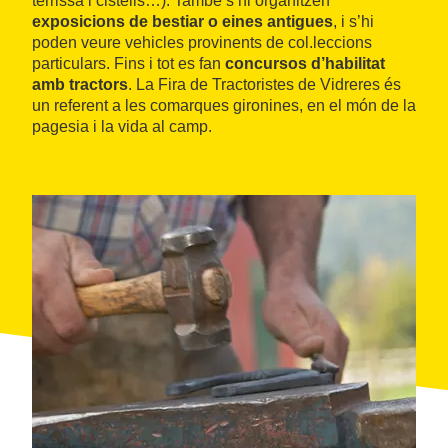
terrissa i cistells…). També s’hi organitzen
exposicions de bestiar o eines antigues
, i s’hi
poden veure vehicles provinents de col.leccions
particulars. Fins i tot es fan
concursos d’habilitat
amb tractors
. La Fira de Tractoristes de Vidreres és
un referent a les comarques gironines, en el món de la
pagesia i la vida al camp.