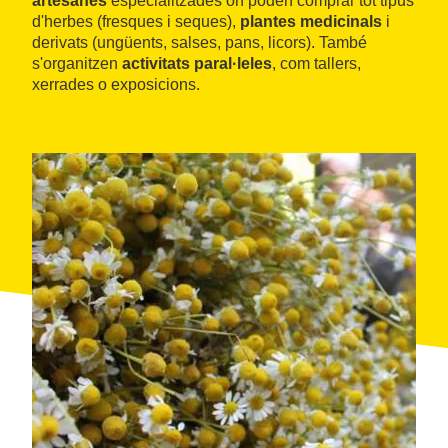
artesanes
especialitzades on poden comprar tot tipus
d'herbes (fresques i seques),
plantes medicinals
i
derivats (ungüents, salses, pans, licors). També
s'organitzen
activitats paral·leles
, com tallers,
xerrades o exposicions.