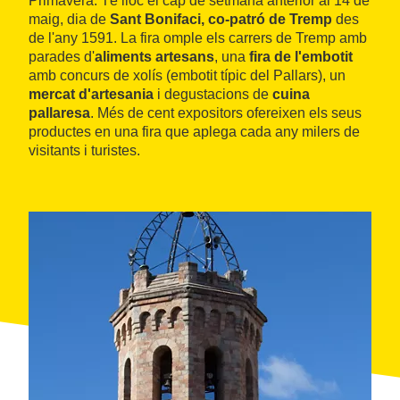
Primavera. Té lloc el cap de setmana anterior al 14 de
maig, dia de
Sant Bonifaci, co-patró de Tremp
des
de l'any 1591. La fira omple els carrers de Tremp amb
parades d'
aliments artesans
, una
fira de l'embotit
amb concurs de xolís (embotit típic del Pallars), un
mercat d'artesania
i degustacions de
cuina
pallaresa
. Més de cent expositors ofereixen els seus
productes en una fira que aplega cada any milers de
visitants i turistes.