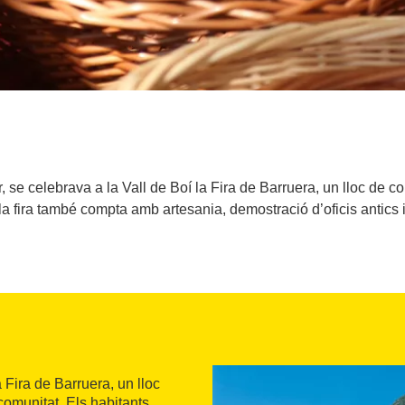
, se celebrava a la Vall de Boí la Fira de Barruera, un lloc de 
, la fira també compta amb artesania, demostració d’oficis antics 
 Fira de Barruera, un lloc
 comunitat. Els habitants