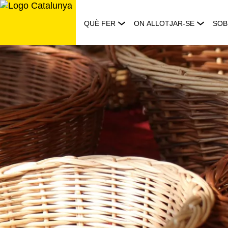
Saltar
al
QUÈ FER
ON ALLOTJAR-SE
SOB
contingut