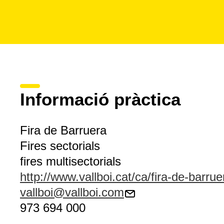
Informació pràctica
Fira de Barruera
Fires sectorials
fires multisectorials
http://www.vallboi.cat/ca/fira-de-barrue
vallboi@vallboi.com
973 694 000