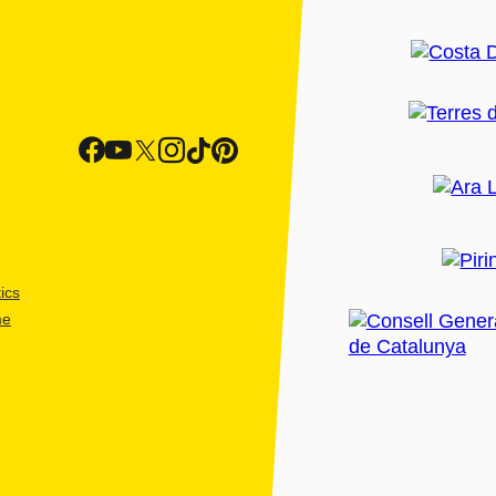
ics
me