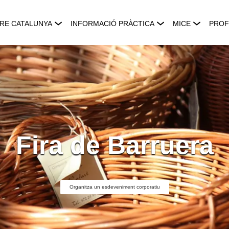
RE CATALUNYA
INFORMACIÓ PRÀCTICA
MICE
PROF
Fira de Barruera
Organitza un esdeveniment corporatiu