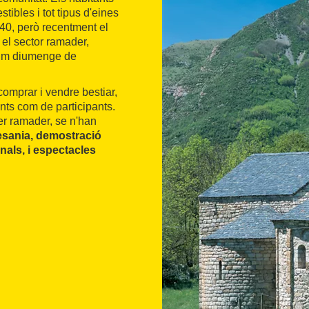
tibles i tot tipus d'eines
940, però recentment el
 el sector ramader,
últim diumenge de
comprar i vendre bestiar,
ants com de participants.
ter ramader, se n'han
tesania, demostració
nals, i espectacles