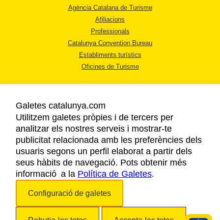
Agència Catalana de Turisme
Afiliacions
Professionals
Catalunya Convention Bureau
Establiments turístics
Oficines de Turisme
Galetes catalunya.com
Utilitzem galetes pròpies i de tercers per
analitzar els nostres serveis i mostrar-te
AVÍS LEGAL
publicitat relacionada amb les preferències dels
POLÍTICA DE PRIVACITAT
usuaris segons un perfil elaborat a partir dels
COOKIES
seus hàbits de navegació. Pots obtenir més
informació a la
Política de Galetes
ACCESSIBILITAT
.
Configuració de galetes
Copyright © 2026. Agència Catalana de Turisme. Tots els drets reservats.