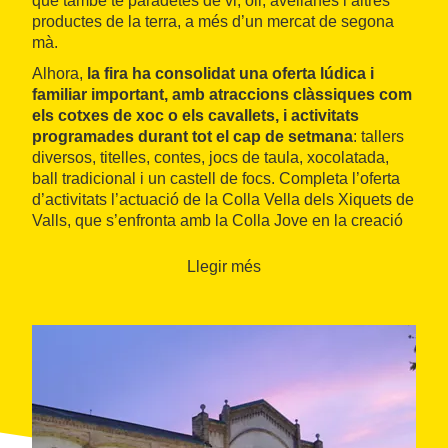
que també té paradetes de vi, oli, avellanes i altres
productes de la terra, a més d’un mercat de segona
mà.
Alhora,
la fira ha consolidat una oferta lúdica i
familiar important, amb atraccions clàssiques com
els cotxes de xoc o els cavallets, i activitats
programades durant tot el cap de setmana
: tallers
diversos, titelles, contes, jocs de taula, xocolatada,
ball tradicional i un castell de focs. Completa l’oferta
d’activitats l’actuació de la Colla Vella dels Xiquets de
Valls, que s’enfronta amb la Colla Jove en la creació
de castells cada cop més vistosos.
Llegir més