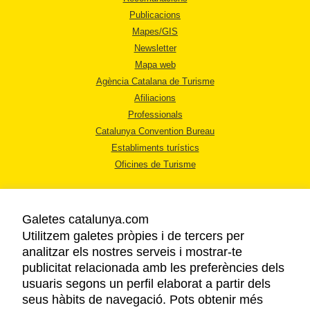
Publicacions
Mapes/GIS
Newsletter
Mapa web
Agència Catalana de Turisme
Afiliacions
Professionals
Catalunya Convention Bureau
Establiments turístics
Oficines de Turisme
Galetes catalunya.com
Utilitzem galetes pròpies i de tercers per
analitzar els nostres serveis i mostrar-te
AVÍS LEGAL
publicitat relacionada amb les preferències dels
POLÍTICA DE PRIVACITAT
usuaris segons un perfil elaborat a partir dels
COOKIES
seus hàbits de navegació. Pots obtenir més