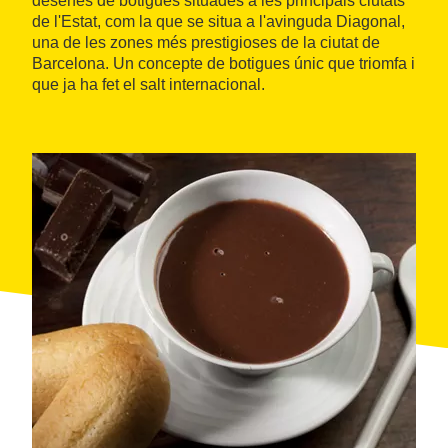
desenes de botigues situades a les principals ciutats
de l'Estat, com la que se situa a l'avinguda Diagonal,
una de les zones més prestigioses de la ciutat de
Barcelona. Un concepte de botigues únic que triomfa i
que ja ha fet el salt internacional.