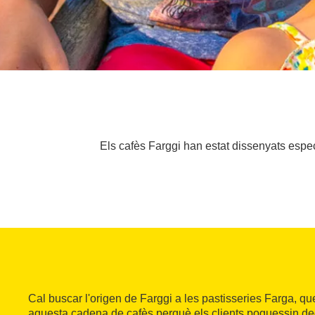
Els cafès Farggi han estat dissenyats espec
Cal buscar l'origen de Farggi a les pastisseries Farga, que
aquesta cadena de cafès perquè els clients poguessin de