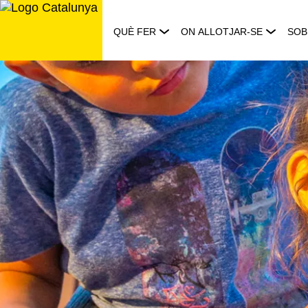
Saltar
al
QUÈ FER
ON ALLOTJAR-SE
SOB
contingut