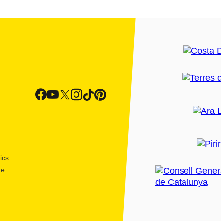
ics
me