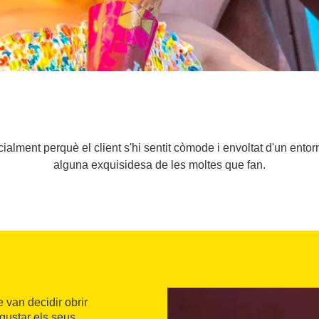
ialment perquè el client s'hi sentit còmode i envoltat d'un ent
alguna exquisidesa de les moltes que fan.
 van decidir obrir
gustar els seus