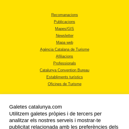
Recomanacions
Publicacions
Mapes/GIS
Newsletter
Mapa web
Agència Catalana de Turisme
Afiliacions
Professionals
Catalunya Convention Bureau
Establiments turístics
Oficines de Turisme
Galetes catalunya.com
Utilitzem galetes pròpies i de tercers per
analitzar els nostres serveis i mostrar-te
AVÍS LEGAL
publicitat relacionada amb les preferències dels