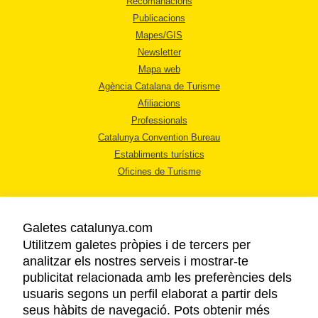
Recomanacions
Publicacions
Mapes/GIS
Newsletter
Mapa web
Agència Catalana de Turisme
Afiliacions
Professionals
Catalunya Convention Bureau
Establiments turístics
Oficines de Turisme
Galetes catalunya.com
Utilitzem galetes pròpies i de tercers per
analitzar els nostres serveis i mostrar-te
AVÍS LEGAL
publicitat relacionada amb les preferències dels
POLÍTICA DE PRIVACITAT
usuaris segons un perfil elaborat a partir dels
COOKIES
seus hàbits de navegació. Pots obtenir més