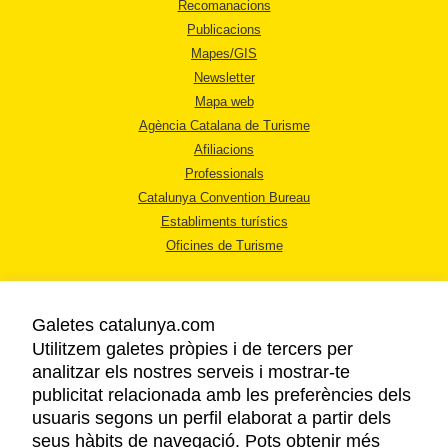
Recomanacions
Publicacions
Mapes/GIS
Newsletter
Mapa web
Agència Catalana de Turisme
Afiliacions
Professionals
Catalunya Convention Bureau
Establiments turístics
Oficines de Turisme
Galetes catalunya.com
Utilitzem galetes pròpies i de tercers per
analitzar els nostres serveis i mostrar-te
AVÍS LEGAL
publicitat relacionada amb les preferències dels
POLÍTICA DE PRIVACITAT
usuaris segons un perfil elaborat a partir dels
COOKIES
seus hàbits de navegació. Pots obtenir més