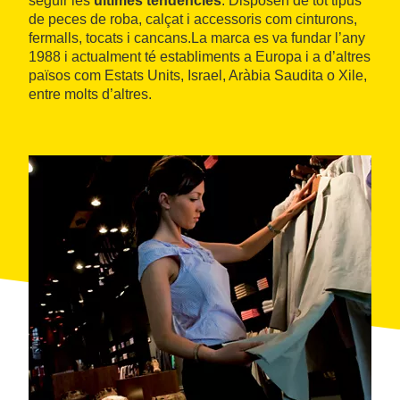
seguir les
últimes tendències
. Disposen de tot tipus
de peces de roba, calçat i accessoris com cinturons,
fermalls, tocats i cancans.La marca es va fundar l’any
1988 i actualment té establiments a Europa i a d’altres
països com Estats Units, Israel, Aràbia Saudita o Xile,
entre molts d’altres.