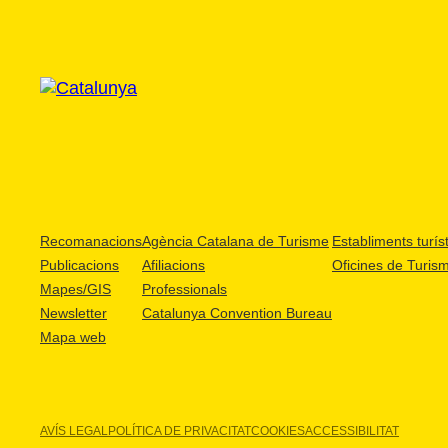
Recomanacions
Agència Catalana de Turisme
Establiments turíst
Publicacions
Afiliacions
Oficines de Turis
Mapes/GIS
Professionals
Newsletter
Catalunya Convention Bureau
Mapa web
AVÍS LEGAL
POLÍTICA DE PRIVACITAT
COOKIES
ACCESSIBILITAT