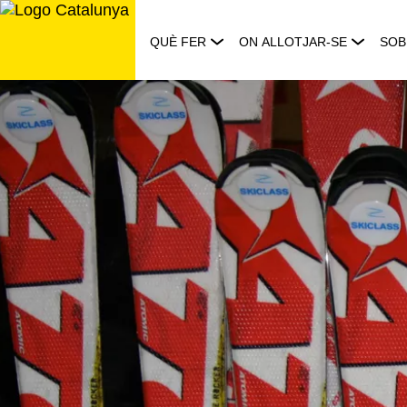
Saltar
al
QUÈ FER
ON ALLOTJAR-SE
SOB
contingut