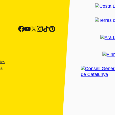
ics
me