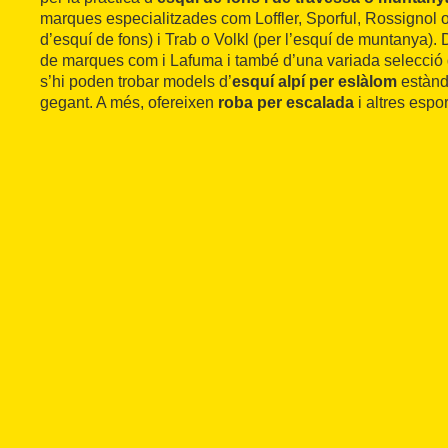
marques especialitzades com Loffler, Sporful, Rossignol o
d’esquí de fons) i Trab o Volkl (per l’esquí de muntanya).
de marques com i Lafuma i també d’una variada selecci
s’hi poden trobar models d’
esquí alpí per eslàlom
estànd
gegant. A més, ofereixen
roba per escalada
i altres espo