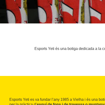
Esports Yeti és una botiga dedicada a la c
Esports Yeti es va fundar l’any 1985 a Vielha i és una bot
per la pràctica d’
esquí de fons i de travessa o muntany