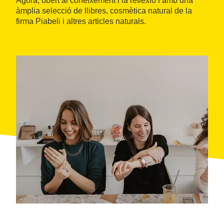
Àgora, obert al coneixement i la reflexió i amb una
àmplia selecció de llibres, cosmètica natural de la
firma Piabeli i altres articles naturals.