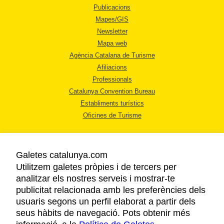
Publicacions
Mapes/GIS
Newsletter
Mapa web
Agència Catalana de Turisme
Afiliacions
Professionals
Catalunya Convention Bureau
Establiments turístics
Oficines de Turisme
Galetes catalunya.com
Utilitzem galetes pròpies i de tercers per
analitzar els nostres serveis i mostrar-te
AVÍS LEGAL
publicitat relacionada amb les preferències dels
POLÍTICA DE PRIVACITAT
usuaris segons un perfil elaborat a partir dels
COOKIES
seus hàbits de navegació. Pots obtenir més
ACCESSIBILITAT