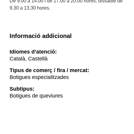
De 9.00 a 14.00 i de 17.00 a 20.00 hores; dissabte de
9.30 a 13.30 hores.
Informació addicional
Idiomes d’atenció:
Català, Castellà
Tipus de comerç / fira / mercat:
Botigues especialitzades
Subtipus:
Botigues de queviures