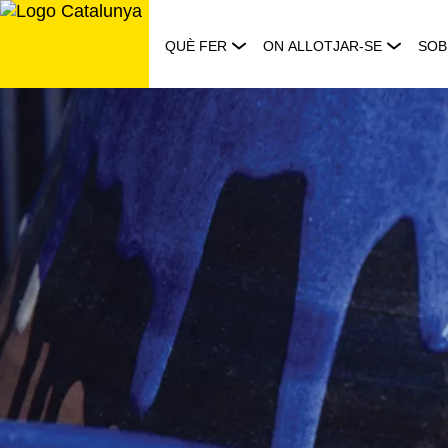
Saltar
al
QUÈ FER
ON ALLOTJAR-SE
SOB
contingut