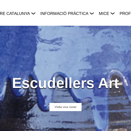
RE CATALUNYA
INFORMACIÓ PRÀCTICA
MICE
PROF
Escudellers Art
Visita una ciutat