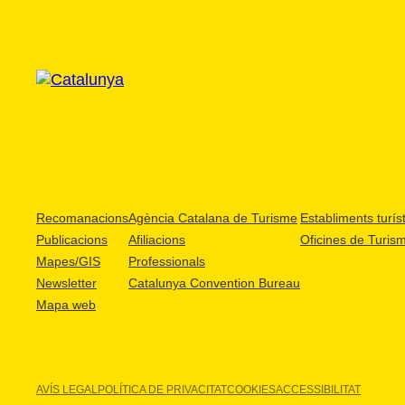
Recomanacions
Agència Catalana de Turisme
Establiments turíst
Publicacions
Afiliacions
Oficines de Turis
Mapes/GIS
Professionals
Newsletter
Catalunya Convention Bureau
Mapa web
AVÍS LEGAL
POLÍTICA DE PRIVACITAT
COOKIES
ACCESSIBILITAT