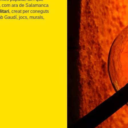
es, com ara de Salamanca
itari
, creat per coneguts
mb Gaudí, jocs, murals,