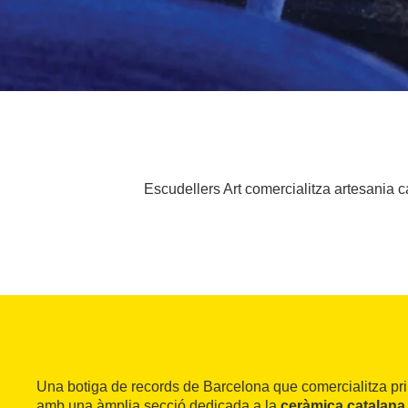
Escudellers Art comercialitza artesania c
Una botiga de records de Barcelona que comercialitza pr
amb una àmplia secció dedicada a la
ceràmica catalana