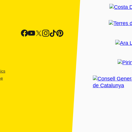
ics
me