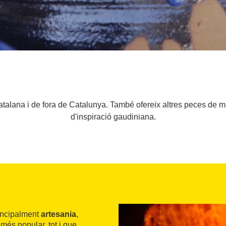
atalana i de fora de Catalunya. També ofereix altres peces de ma
d'inspiració gaudiniana.
incipalment
artesania
,
més popular, tot i que