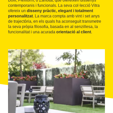
Boffi, Flexform, o Zanotta, que ofereixen dissenys
contemporanis i funcionals. La seva col·lecció Vitra
ofereix un
disseny pràctic, elegant i totalment
personalitzat
. La marca compta amb vint i set anys
de trajectòria, en els quals ha aconseguit transmetre
la seva pròpia filosofia, basada en al senzillesa, la
funcionalitat i una acurada
orientació al client
.