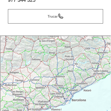
977 344 325
Trucar