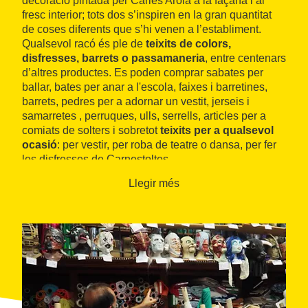
decoració pintada per Carles Arola a la façana i al
fresc interior; tots dos s’inspiren en la gran quantitat
de coses diferents que s’hi venen a l’establiment.
Qualsevol racó és ple de
teixits de colors,
disfresses, barrets o passamaneria
, entre centenars
d’altres productes. Es poden comprar sabates per
ballar, bates per anar a l'escola, faixes i barretines,
barrets, pedres per a adornar un vestit, jerseis i
samarretes , perruques, ulls, serrells, articles per a
comiats de solters i sobretot
teixits per a qualsevol
ocasió
: per vestir, per roba de teatre o dansa, per fer
les disfresses de Carnestoltes…
Llegir més