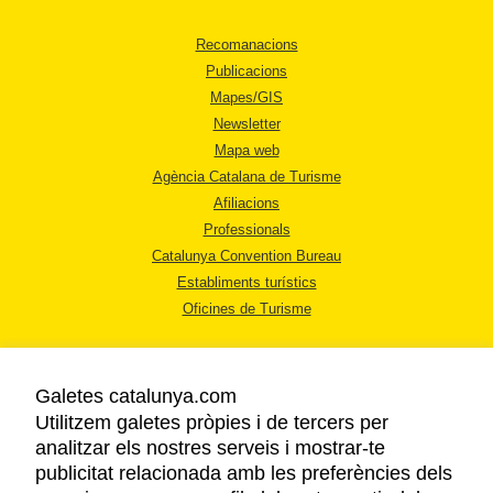
Recomanacions
Publicacions
Mapes/GIS
Newsletter
Mapa web
Agència Catalana de Turisme
Afiliacions
Professionals
Catalunya Convention Bureau
Establiments turístics
Oficines de Turisme
Galetes catalunya.com
Utilitzem galetes pròpies i de tercers per
analitzar els nostres serveis i mostrar-te
AVÍS LEGAL
publicitat relacionada amb les preferències dels
POLÍTICA DE PRIVACITAT