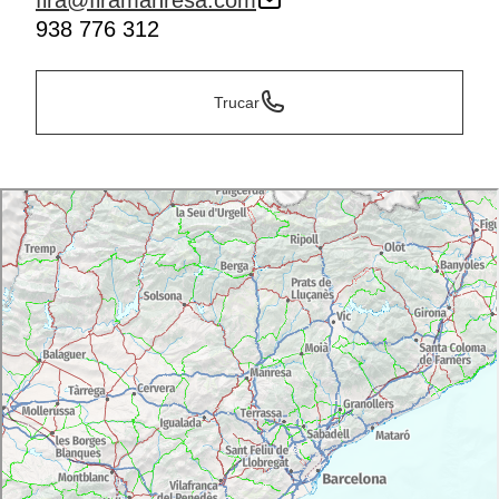
fira@firamanresa.com
938 776 312
Trucar