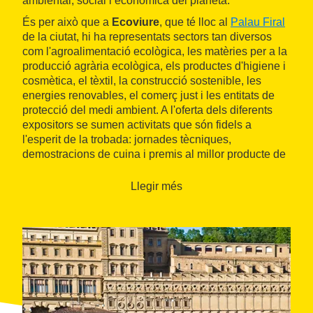
ambiental, social i econòmica del planeta.
És per això que a
Ecoviure
, que té lloc al
Palau Firal
de la ciutat, hi ha representats sectors tan diversos
com l'agroalimentació ecològica, les matèries per a la
producció agrària ecològica, els productes d'higiene i
cosmètica, el tèxtil, la construcció sostenible, les
energies renovables, el comerç just i les entitats de
protecció del medi ambient. A l'oferta dels diferents
expositors se sumen activitats que són fidels a
l'esperit de la trobada: jornades tècniques,
demostracions de cuina i premis al millor producte de
la fira i a les millors instal·lacions i construccions
sostenibles.
Llegir més